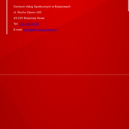
Centrum Usług Społecznych w Bojszowach
ul. Ruchu Oporu 100
43-220 Bojszowy Nowe
Tel:
+32 328 93 05
E-mail:
kontakt@cus.bojszowy.pl