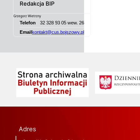
Redakcja BIP
Grzegorz Wietrzny
Telefon
32 328 93 05 wew. 26
Email
kontakt@cus.bojszowy.pl
Strona archiwalna
Dziennik ustaw
Adres