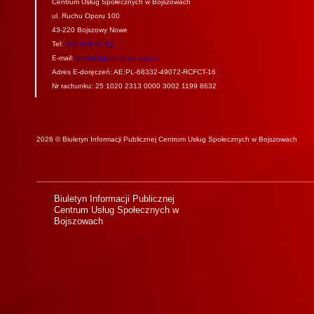
Centrum Usług Społecznych w Bojszowach
ul. Ruchu Oporu 100
43-220 Bojszowy Nowe
Tel:
+32 328 93 05
E-mail:
kontakt@cus.bojszowy.pl
Adres E-doręczeń: AE:PL-68332-49072-RCFCT-16
Nr rachunku: 25 1020 2313 0000 3002 1199 8632
2026 © Biuletyn Informacji Publicznej Centrum Usług Społecznych w Bojszowach
Biuletyn Informacji Publicznej
Centrum Usług Społecznych w
Bojszowach