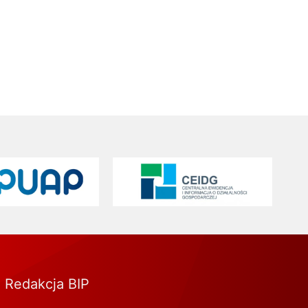
Centralna Ewidencja i Informacja o Działalności Gospodarc
Redakcja BIP