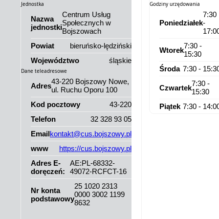
Jednostka
Godziny urzędowania
Centrum Usług
7:30
Nazwa
Społecznych w
Poniedziałek
-
jednostki
Bojszowach
17:0
Powiat
bieruńsko-lędziński
7:30 -
Wtorek
15:30
Województwo
śląskie
Środa
7:30 - 15:3
Dane teleadresowe
43-220 Bojszowy Nowe,
7:30 -
Adres
Czwartek
ul. Ruchu Oporu 100
15:30
Kod pocztowy
43-220
Piątek
7:30 - 14:0
Telefon
32 328 93 05
Email
kontakt@cus.bojszowy.pl
www
https://cus.bojszowy.pl
Adres E-
AE:PL-68332-
doręczeń:
49072-RCFCT-16
25 1020 2313
Nr konta
0000 3002 1199
podstawowy
8632